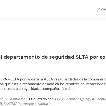
Ir
al
Inici
cont
el departamento de seguridad SLTA por exi
 CSPA y SLTA por reportar a AESA irregularidades de la compañía 
rea, que está directamente basado en los reportes de infracciones
Leer
ecedentes a la seguridad, la compañía aérea
[…]
más<b>Despiden
a
ad
,
SLTA informa
Etiquetado con
112
,
emergencias
,
fuego
,
helicópte
la
R
,
SASEMAR
,
transporte sanitario