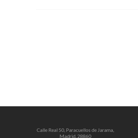
Calle Real 50, Paracuellos de Jarama,
Madrid. 28860