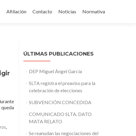
o
Afiliación
Contacto
Noticias
Normativa
enido
ÚLTIMAS PUBLICACIONES
DEP Miguel Ángel García
gir
SLTA registra el preaviso para la
celebración de elecciones
durante
SUBVENCIÓN CONCEDIDA
, queda
COMUNICADO SLTA. DATO
MATA RELATO
ros
,
Se reanudan las negociaciones del