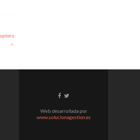
coptero
→
Enlace
Enlace
de
de
Facebook
Twitter
Web desarrollada por
www.solucionagestion.es