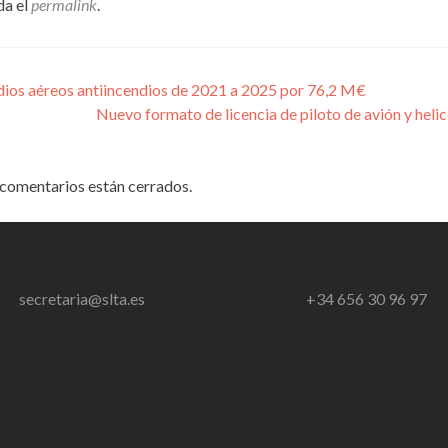
da el
permalink
.
dios aéreos antiincendios de 2021 a 2025 por 76,2 M€
Nuevo formato de licencia de piloto de avión y heli
comentarios están cerrados.
secretaria@slta.es
+34 656 30 96 97